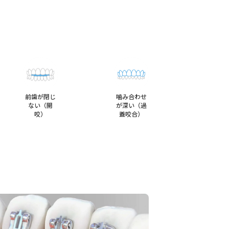
前歯が閉じ
噛み合わせ
ない（開
が深い（過
咬）
蓋咬合）