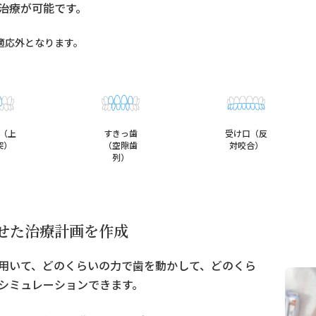
治療が可能です。
適応外となります。
（上
すきっ歯
受け口（反
突）
（空隙歯
対咬合）
列）
せた治療計画を作成
用いて、どのくらいの力で歯を動かして、どのくら
シミュレーションできます。