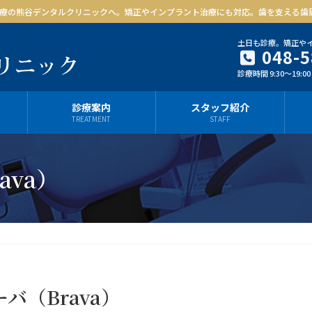
療の熊谷デンタルクリニックへ。矯正やインプラント治療にも対応。歯を支える歯
土日も診療。矯正や
048-5
診療時間 9:30～19:0
診療案内
スタッフ紹介
TREATMENT
STAFF
ava）
バ（Brava）