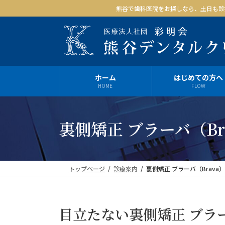
コ
ナ
熊谷で歯科医院をお探しなら、土日も診
ン
ビ
テ
ゲ
ン
ー
ツ
シ
へ
ョ
ス
ン
ホーム
はじめての方へ
HOME
FLOW
キ
に
ッ
移
プ
動
裏側矯正 ブラーバ（Br
トップページ
診療案内
裏側矯正 ブラーバ（Brava）
目立たない裏側矯正 ブラー